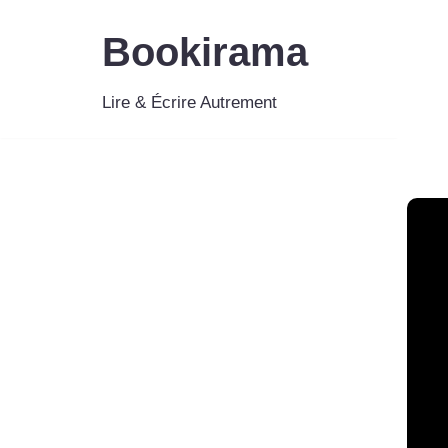
Bookirama
Aller
au
Lire & Écrire Autrement
contenu