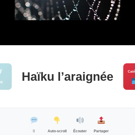
#
Caté
Haïku l’araignée
ag
0
Auto-scroll
Écouter
Partager