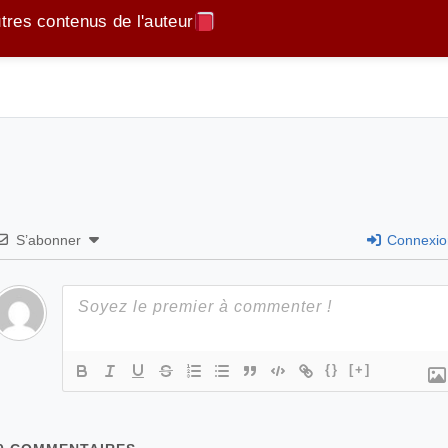
tres contenus de l'auteur
A Mon Fils
A Mon Fils – Adolescence
De l’accent Provençal
S’abonner
Connexio
Haïku abeilles
Haïku chêne
{}
[+]
Haïku Clematite