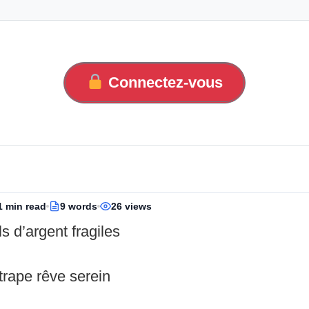
Connectez-vous
1 min read
9 words
26 views
ls d’argent fragiles
trape rêve serein