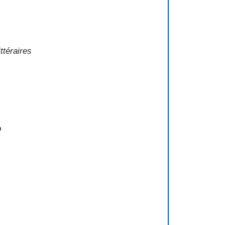
ttéraires
e