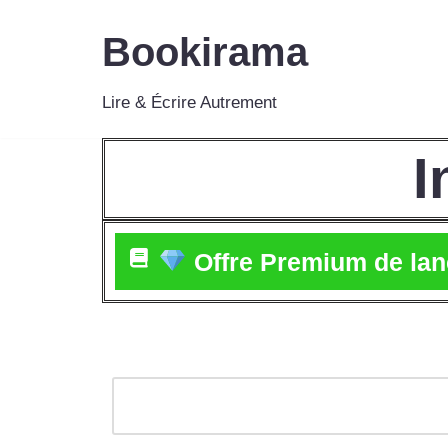
Bookirama
Aller
au
Lire & Écrire Autrement
contenu
I
Offre Premium de la