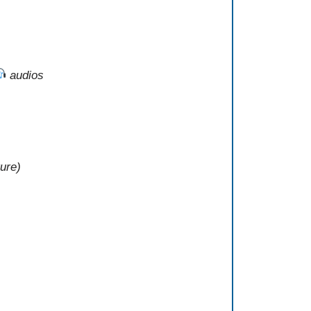
audios
ture)