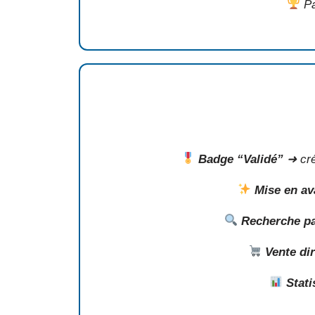
Pa
Badge “Validé”
➜ créd
Mise en av
Recherche pa
Vente di
Stati