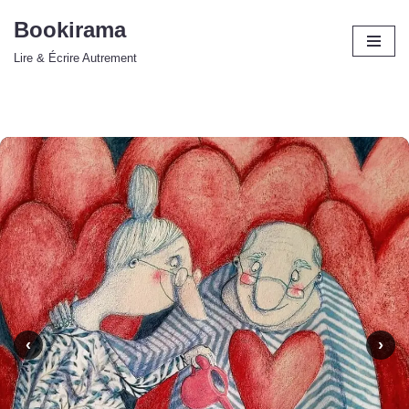
Bookirama
Aller
Lire & Écrire Autrement
au
contenu
‹
›