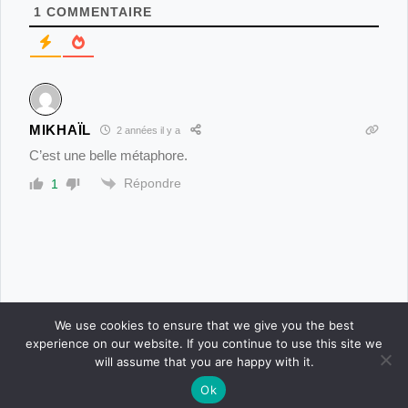
1
COMMENTAIRE
Haïku Dans ta peau
Haïku Eclipse
Haïku Été
MIKHAÏL
2 années il y a
C’est une belle métaphore.
Haïku Étrusque
Répondre
1
Haïku Eucalyptus arc en ciel
Haïku Fleurettes
Haïku Forget me not
We use cookies to ensure that we give you the best
experience on our website. If you continue to use this site we
Haïku Girafe
will assume that you are happy with it.
Ok
CONNEXION
POSTER
ACCUEIL
CONCOURS
BOUTIQUE
PARAMÈTRES
Haïku Jonquille