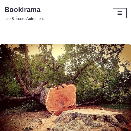
Bookirama
Aller
Lire & Écrire Autrement
au
contenu