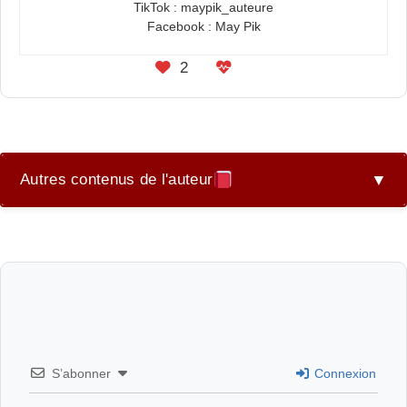
TikTok : maypik_auteure
Facebook : May Pik
2
Autres contenus de l'auteur
▼
À Double Tranchant – Tropes et Présentation
Bienvenue sur ma Page Auteure
Ça a toujours été toi – Présentation et Brainstorming
Ça a toujours été toi – Prologue
S’abonner
Connexion