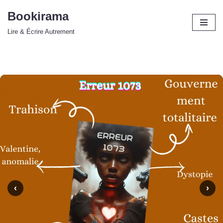
Bookirama
Aller
Lire & Écrire Autrement
au
contenu
‹
›