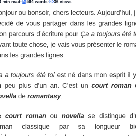
3 min read
584 words
36 views
njour ou bonsoir, chers lecteurs. Aujourd’hui, j
écidé de vous partager dans les grandes lign
on parcours d’écriture pour
Ça a toujours été t
ant toute chose, je vais vous présenter le ro
ns les grandes lignes.
 a toujours été toi
est né dans mon esprit il 
n peu plus d’un an. C’est un
court roman
ovella
de
romantasy
.
e
court roman
ou
novella
se distingue d’
oman classique par sa longueur bi