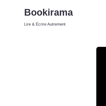
Bookirama
Aller
au
Lire & Écrire Autrement
contenu