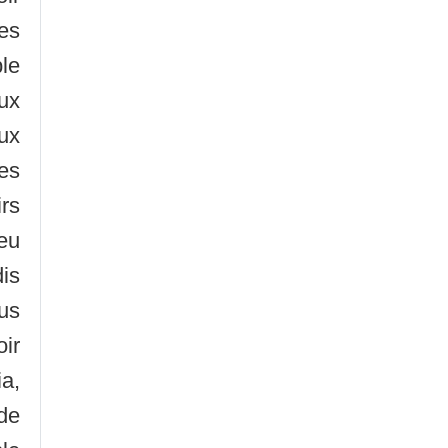
es
le
ux
ux
es
irs
eu
is
us
oir
ia,
de