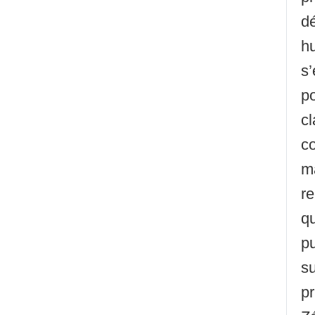
d
h
s
p
c
co
m
r
q
pu
su
p