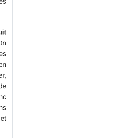
es
it
On
es
ien
r,
 de
nc
ns
 et