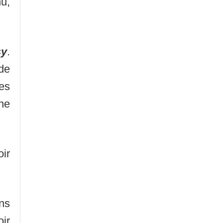
u,
sy
.
de
es
ne
oir
ns
oir