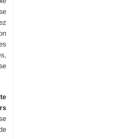
le
 se
hez
son
es
es,
 se
te
rs
nse
de