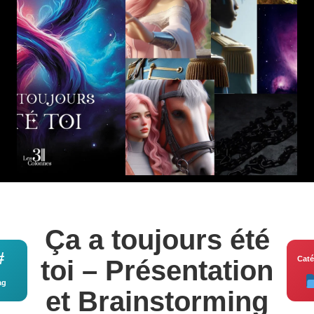
Ça a toujours été
#
Caté
toi – Présentation
ag
et Brainstorming