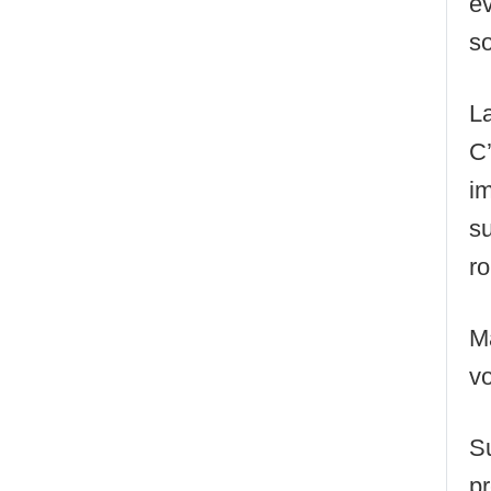
é
so
L
C
i
s
r
Ma
v
S
pr