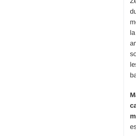
Z
du
mê
la
a
so
le
ba
M
c
m
e