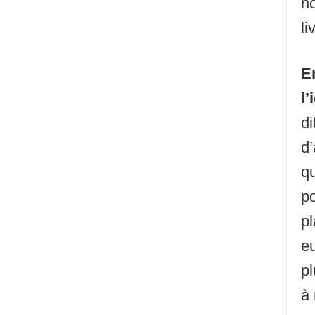
n
li
E
l
d
d
q
p
p
e
pl
à