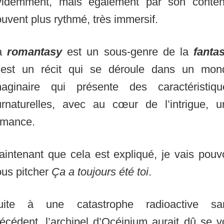
videmment, mais également par son conten
uvent plus rythmé, très immersif.
a
romantasy
est un sous-genre de la
fanta
’est un récit qui se déroule dans un mon
maginaire qui présente des caractéristiqu
urnaturelles, avec au cœur de l’intrigue, u
omance.
intenant que cela est expliqué, je vais pouv
ous pitcher
Ça a toujours été toi
.
uite à une catastrophe radioactive sa
écédent, l’archipel d’Océinium aurait dû se v