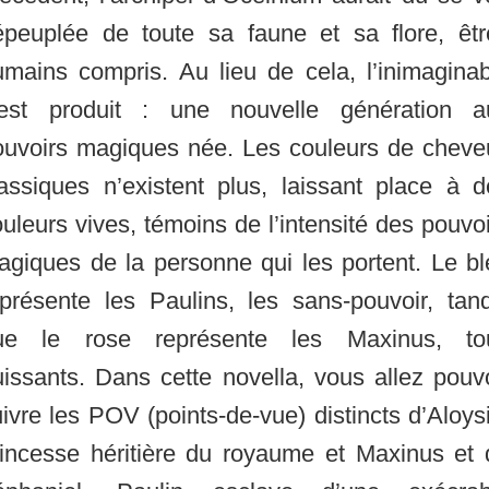
épeuplée de toute sa faune et sa flore, êtr
umains compris. Au lieu de cela, l’inimaginab
’est produit : une nouvelle génération a
ouvoirs magiques née. Les couleurs de cheve
lassiques n’existent plus, laissant place à d
uleurs vives, témoins de l’intensité des pouvo
agiques de la personne qui les portent. Le bl
eprésente les Paulins, les sans-pouvoir, tand
ue le rose représente les Maxinus, to
issants. Dans cette novella, vous allez pouv
ivre les POV (points-de-vue) distincts d’Aloys
rincesse héritière du royaume et Maxinus et 