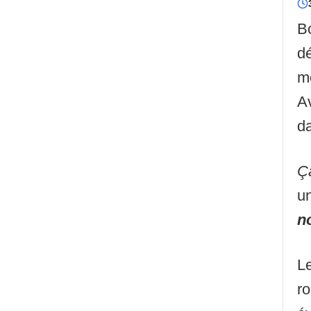
Bo
d
m
Av
da
Ça
u
n
L
r