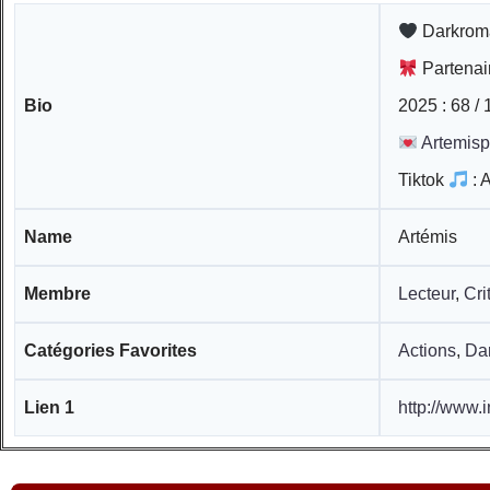
Darkroma
Partena
Bio
2025 : 68 /
Artemis
Tiktok
: 
Name
Artémis
Membre
Lecteur
,
Cri
Catégories Favorites
Actions
,
Da
Lien 1
http://www