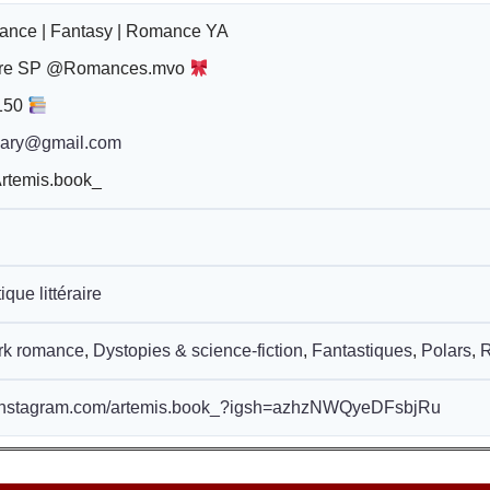
nce | Fantasy | Romance YA
ire SP @Romances.mvo
 150
pary@gmail.com
Artemis.book_
tique littéraire
rk romance
,
Dystopies & science-fiction
,
Fantastiques
,
Polars
,
.instagram.com/artemis.book_?igsh=azhzNWQyeDFsbjRu