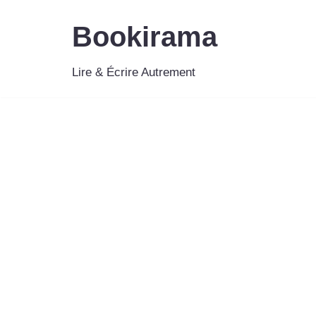
Bookirama
Aller
au
Lire & Écrire Autrement
contenu