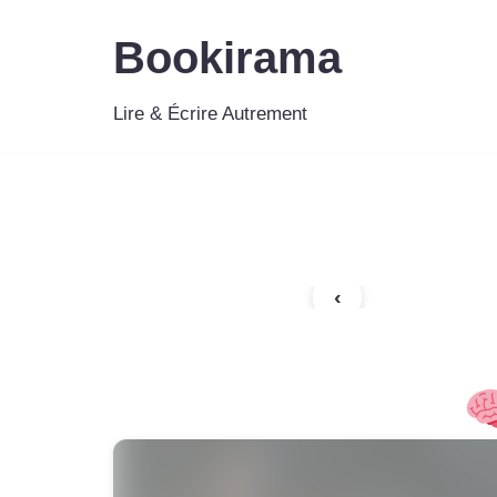
Bookirama
Aller
au
Lire & Écrire Autrement
contenu
‹