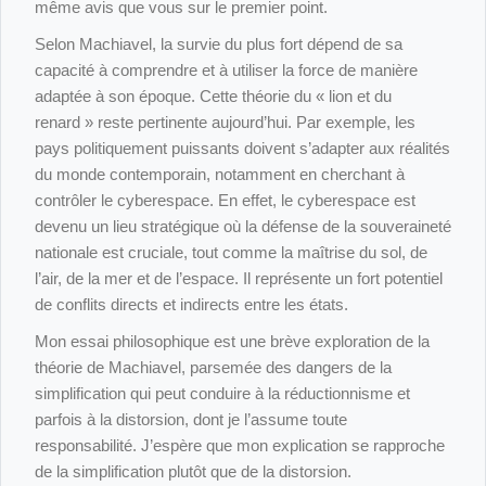
même avis que vous sur le premier point.
Quelle est la relation entre la tragédie et la philosophie
Selon Machiavel, la survie du plus fort dépend de sa
?
capacité à comprendre et à utiliser la force de manière
adaptée à son époque. Cette théorie du « lion et du
Vers une nouvelle compréhension du beau :
renard » reste pertinente aujourd’hui. Par exemple, les
Déconstruire la théorie de Kant.
pays politiquement puissants doivent s’adapter aux réalités
du monde contemporain, notamment en cherchant à
contrôler le cyberespace. En effet, le cyberespace est
devenu un lieu stratégique où la défense de la souveraineté
nationale est cruciale, tout comme la maîtrise du sol, de
l’air, de la mer et de l’espace. Il représente un fort potentiel
de conflits directs et indirects entre les états.
Mon essai philosophique est une brève exploration de la
théorie de Machiavel, parsemée des dangers de la
simplification qui peut conduire à la réductionnisme et
parfois à la distorsion, dont je l’assume toute
responsabilité. J’espère que mon explication se rapproche
de la simplification plutôt que de la distorsion.