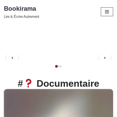
Bookirama
Aller
Lire & Écrire Autrement
au
contenu
‹
›
#
Documentaire