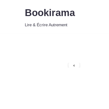
Bookirama
Aller
au
Lire & Écrire Autrement
contenu
‹