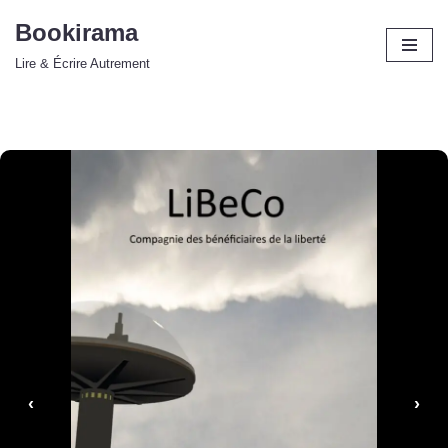
Bookirama
Aller
Lire & Écrire Autrement
au
contenu
‹
›