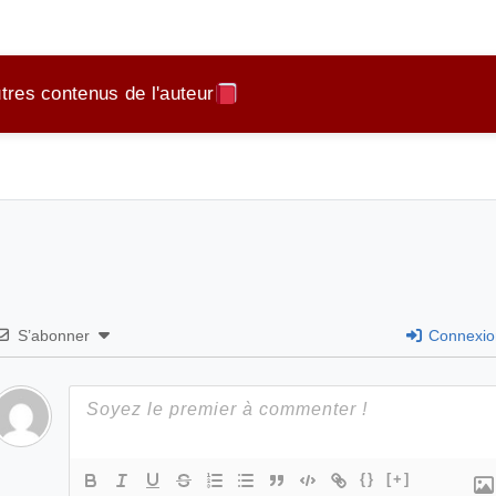
tres contenus de l'auteur
New logo
Trailer Corps Étrangers
S’abonner
Connexio
{}
[+]