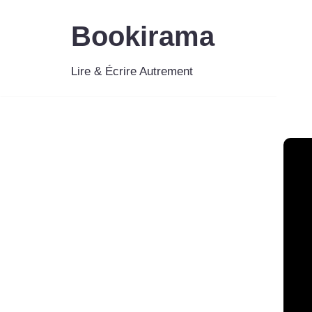
Bookirama
Aller
au
Lire & Écrire Autrement
contenu