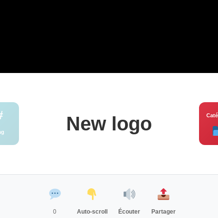
#
Caté
New logo
ag
0
Auto-scroll
Écouter
Partager