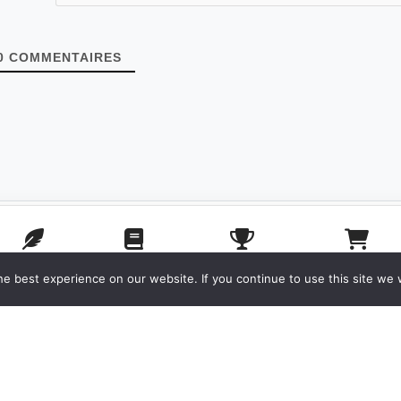
0
COMMENTAIRES
POSTER
ACCUEIL
CONCOURS
BOUTIQUE
e best experience on our website. If you continue to use this site we w