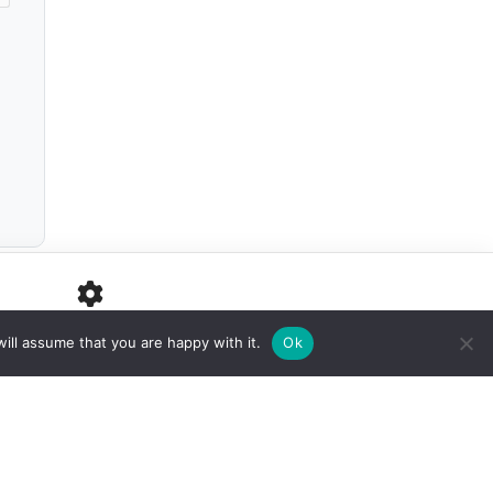
PARAMÈTRES
ill assume that you are happy with it.
Ok