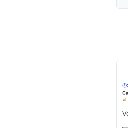
Ca
Vo