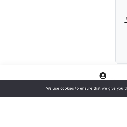
CONNEXION
We use cookies to ensure that we give you th
Neve
| Propulsé par
WordPress