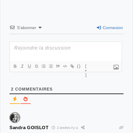
S’abonner
Connexion
{}
[
+
]
2
COMMENTAIRES
Sandra GOISLOT
2 années il y a