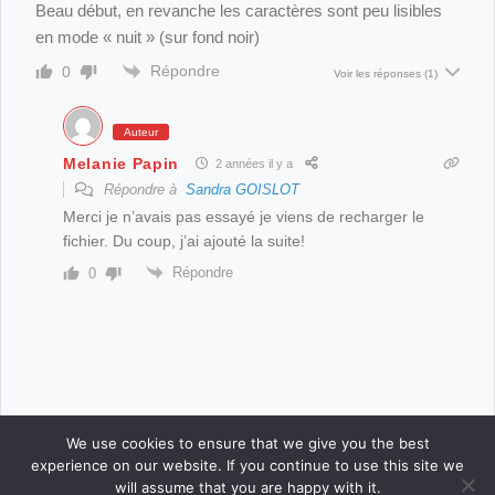
Beau début, en revanche les caractères sont peu lisibles
en mode « nuit » (sur fond noir)
Répondre
0
Voir les réponses
(1)
Auteur
Melanie Papin
2 années il y a
Répondre à
Sandra GOISLOT
Merci je n’avais pas essayé je viens de recharger le
fichier. Du coup, j’ai ajouté la suite!
Répondre
0
We use cookies to ensure that we give you the best
experience on our website. If you continue to use this site we
will assume that you are happy with it.