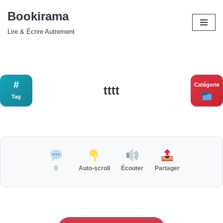
Bookirama
Aller
Lire & Écrire Autrement
au
contenu
#
Catégorie
tttt
Tag
0
Auto-scroll
Écouter
Partager