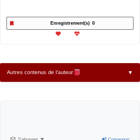
Enregistrement(s)
0
Autres contenus de l'auteur
▼
Manuel de Formation EFT, tapping
Mindfulness et Art-Thérapie
Pensez, créez et réalisez-vous
S’abonner
Connexion