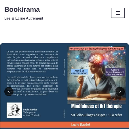
Bookirama
Aller
Lire & Écrire Autrement
au
contenu
‹
›