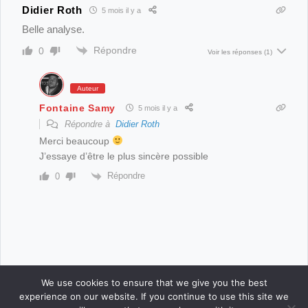
Didier Roth
5 mois il y a
Belle analyse.
NOUVEAU ROMAN EN COURS : POLAR NOIR /
WESTERN
Répondre
0
Voir les réponses
(1)
PERTURBANTE VISITE (Nouvelle : thriller noir / drame
Auteur
familial)
Fontaine Samy
5 mois il y a
Répondre à
Didier Roth
RECUEIL : du noir plus noir que noir !
Merci beaucoup
J’essaye d’être le plus sincère possible
RECUEIL DE NOUVELLES : récits variés, plumes uniques
Répondre
0
!
WESTERN , ENCORE DU WESTERN
We use cookies to ensure that we give you the best
experience on our website. If you continue to use this site we