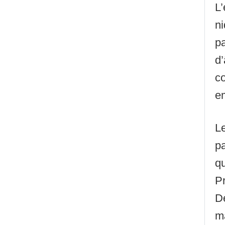
L’
ni
pa
d’
co
e
Le
p
qu
P
De
ma