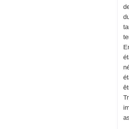
de
du
ta
t
En
ét
né
é
êt
Tr
im
as