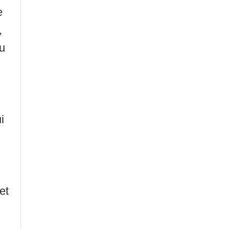
e
,
au
i
et