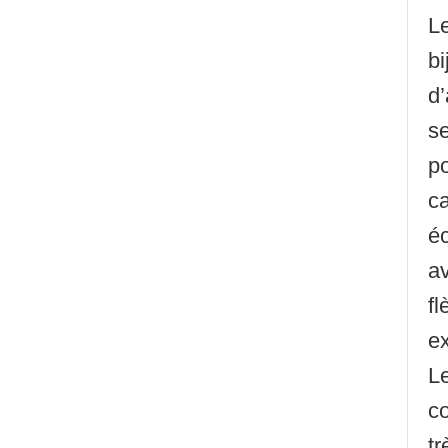
Le
bi
d’
se
po
ca
éc
av
fl
e
Le
co
tr