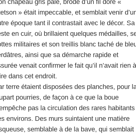
n chapeau gris pale, brodé d’un fil doré «
etson » était impeccable, et semblait venir d’u
tre époque tant il contrastait avec le décor. Sa
ste en cuir, où brillaient quelques médailles, s
ttes militaires et son treillis blanc taché de ble
rdâtres, ainsi que sa démarche rapide et
surée venait confirmer le fait qu’il n’avait rien 
ire dans cet endroit.
r terre étaient disposées des planches, pour l
upart pourries, de façon à ce que la boue
empêche pas la circulation des rares habitants
s environs. Des murs suintaient une matière
squeuse, semblable à de la bave, qui semblait