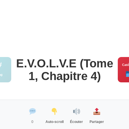
E.V.O.L.V.E (Tome
#
Caté
1, Chapitre 4)
ag
0
Auto-scroll
Écouter
Partager