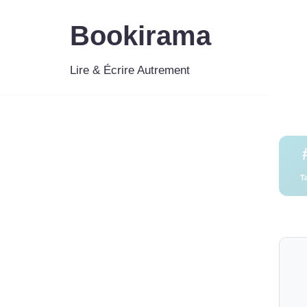
Bookirama
Aller
au
Lire & Écrire Autrement
contenu
T