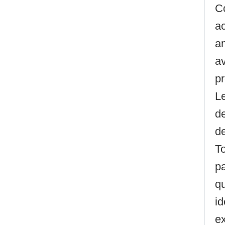
C
ac
am
av
p
L
de
d
To
pa
q
id
ex