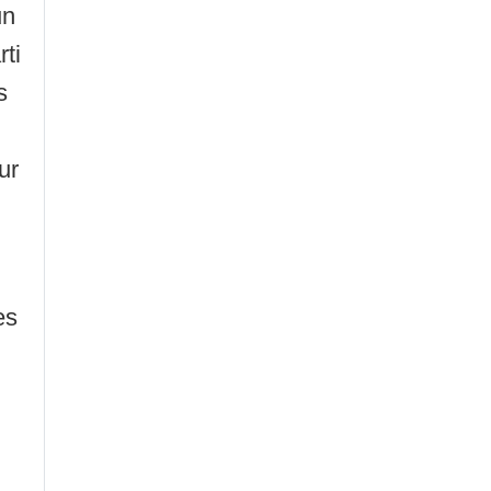
un
rti
s
ur
es