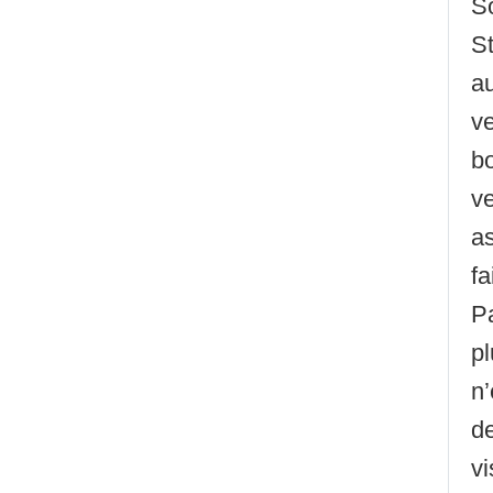
So
St
au
ve
bo
ve
as
fa
Pa
pl
n’
de
vi