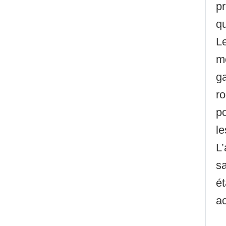
pr
qu
Le
mo
g
ro
po
le
L’
sa
ét
ac