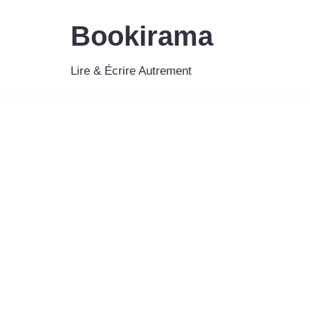
Bookirama
Aller
au
Lire & Écrire Autrement
contenu