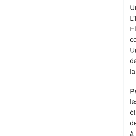
Un
L’
El
co
Un
de
la
Pe
le
ét
d
à 