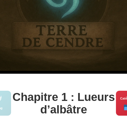
Chapitre 1 : Lueurs
#
Caté
d’albâtre
ag