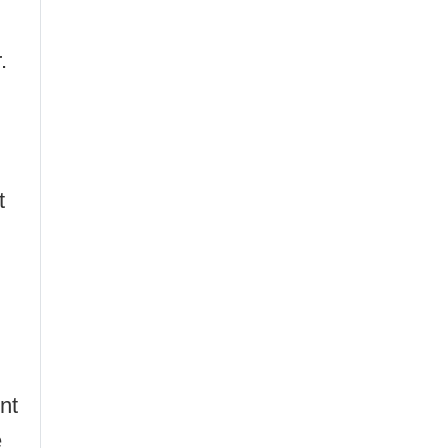
.
t
nt
e