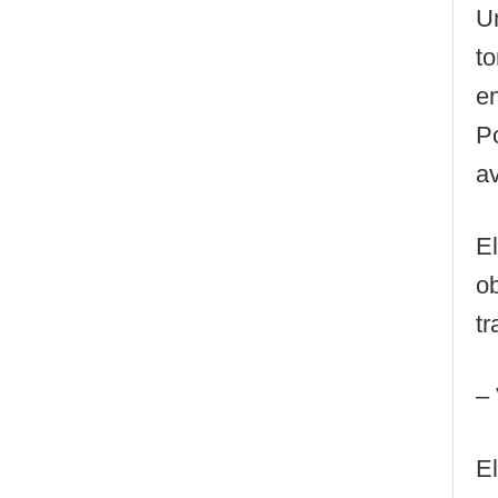
U
to
en
Po
av
El
ob
tr
– 
El