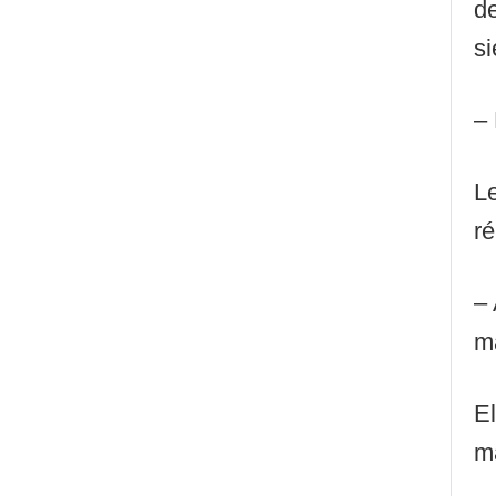
de
si
– 
Le
ré
– 
ma
El
ma