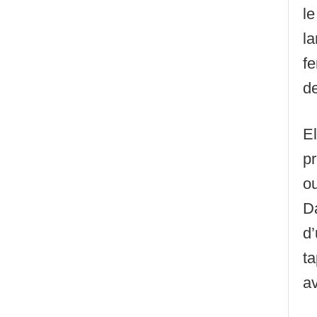
le
l
fe
de
El
pr
ou
D
d
ta
av