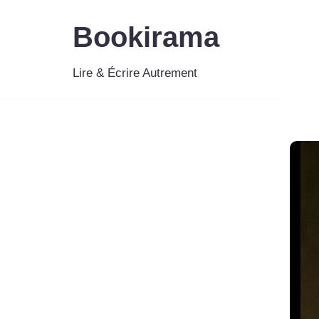
Bookirama
Aller
au
Lire & Écrire Autrement
contenu