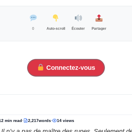
0
Auto-scroll
Écouter
Partager
Connectez-vous
12 min read
2,217words
14 views
Il n’y a pas de maître des runes. Seulement d