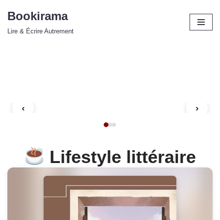
Bookirama
Aller
Lire & Écrire Autrement
au
contenu
‹
›
Lifestyle littéraire