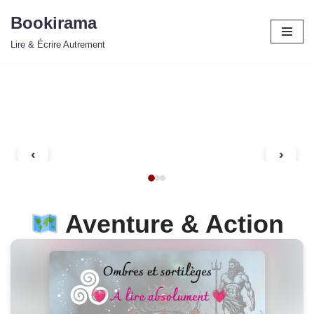
Bookirama
Aller
Lire & Écrire Autrement
au
contenu
‹
›
Aventure & Action