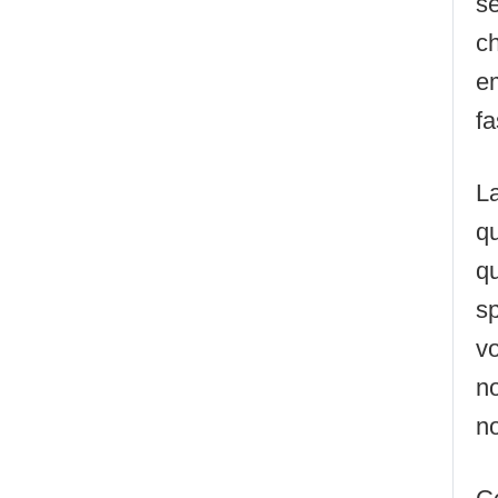
se
ch
e
fa
La
qu
qu
sp
v
no
no