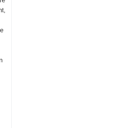
re
t,
me
n
,