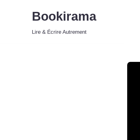
Bookirama
Aller
au
Lire & Écrire Autrement
contenu