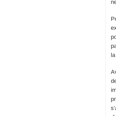
ne
Po
ex
po
p
la
Av
d
i
pr
s’