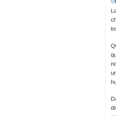
La
c
tr
Q
qu
no
un
h
Da
di