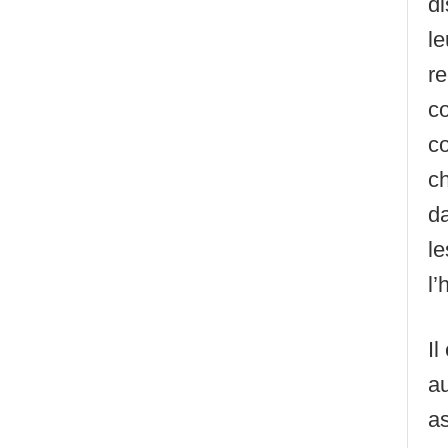
d
le
re
co
c
c
da
l
l’
Il
au
as