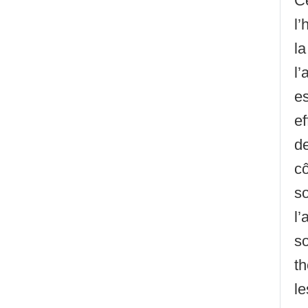
Ce
l’
la
l’
es
ef
de
cô
so
l’
so
th
le