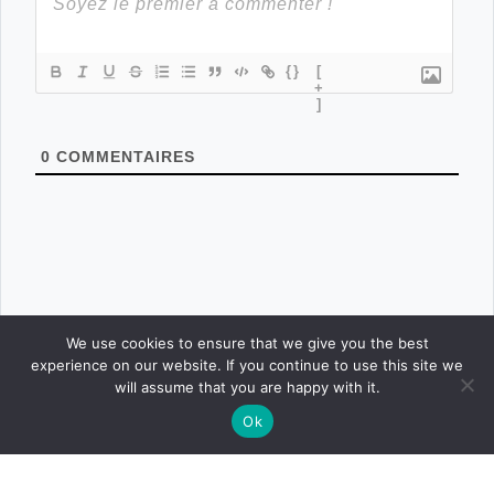
{}
[
+
]
0
COMMENTAIRES
We use cookies to ensure that we give you the best
experience on our website. If you continue to use this site we
will assume that you are happy with it.
Ok
CONNEXION
POSTER
ACCUEIL
CONCOURS
BOUTIQUE
PARAMÈTRES