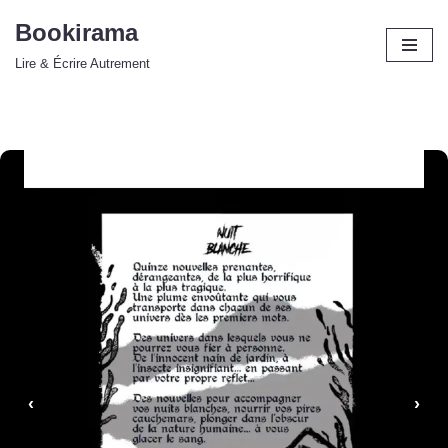
Bookirama
Aller
Lire & Écrire Autrement
au
contenu
‹
›