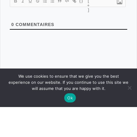
{}
[
+
]
0
COMMENTAIRES
We use cookies to ensure that we give you the best
experience on our website. If you continue to use this site we
will assume that you are happy with it.
Ok
CONNEXION
POSTER
ACCUEIL
CONCOURS
BOUTIQUE
PARAMÈTRES