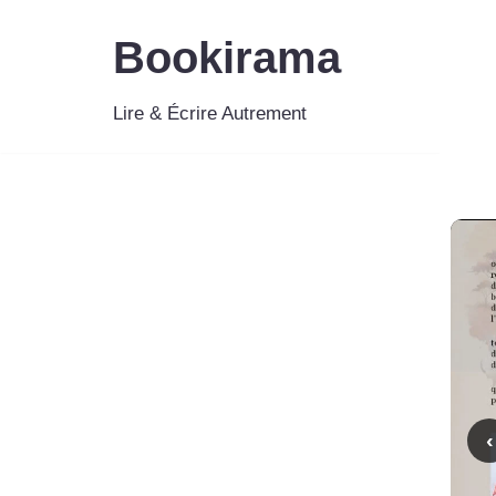
Bookirama
Aller
au
Lire & Écrire Autrement
contenu
‹