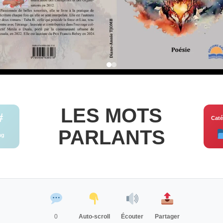
LES MOTS
#
Caté
PARLANTS
ag
0
Auto-scroll
Écouter
Partager