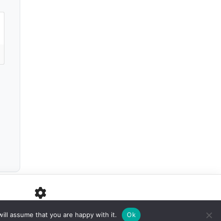
PARAMÈTRES
ill assume that you are happy with it.
Ok