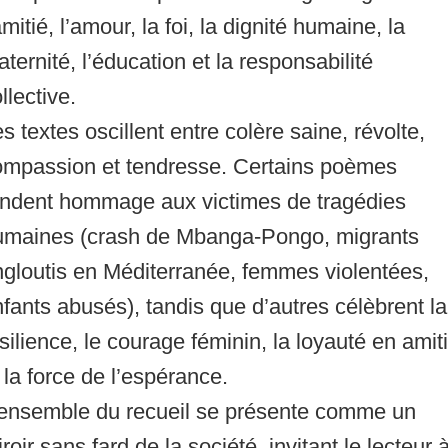
amitié, l’amour, la foi, la dignité humaine, la
ternité, l’éducation et la responsabilité
llective.
s textes oscillent entre colère saine, révolte,
ompassion et tendresse. Certains poèmes
endent hommage aux victimes de tragédies
umaines (crash de Mbanga-Pongo, migrants
gloutis en Méditerranée, femmes violentées,
fants abusés), tandis que d’autres célèbrent la
silience, le courage féminin, la loyauté en amit
 la force de l’espérance.
’ensemble du recueil se présente comme un
roir sans fard de la société, invitant le lecteur 