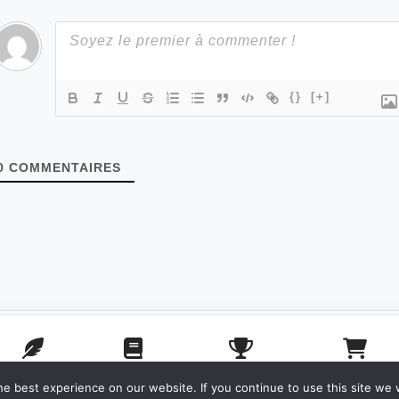
{}
[+]
0
COMMENTAIRES
POSTER
ACCUEIL
CONCOURS
BOUTIQUE
e best experience on our website. If you continue to use this site we w