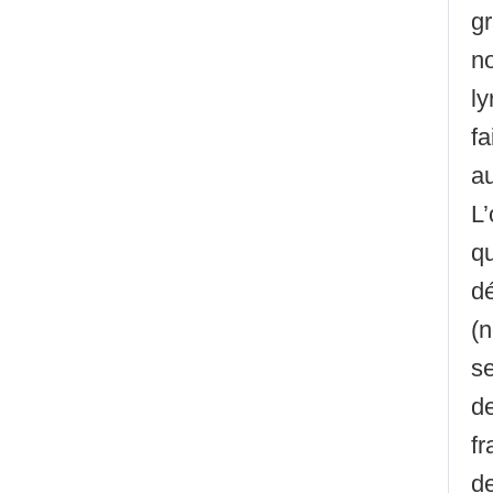
gr
no
ly
fa
au
L
qu
dé
(n
se
de
fr
de