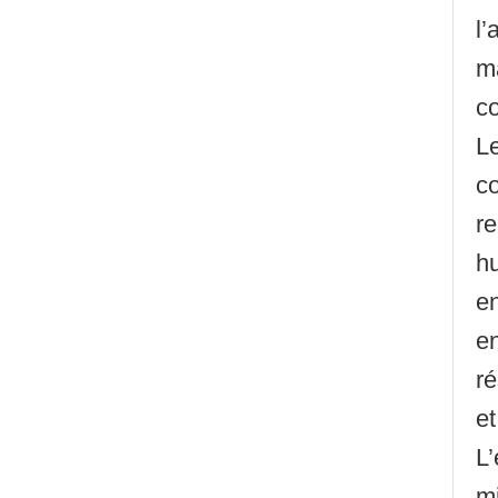
l’
ma
co
Le
c
r
h
en
en
ré
et
L
mi