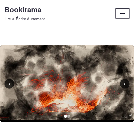
Bookirama
Aller
Lire & Écrire Autrement
au
contenu
‹
›