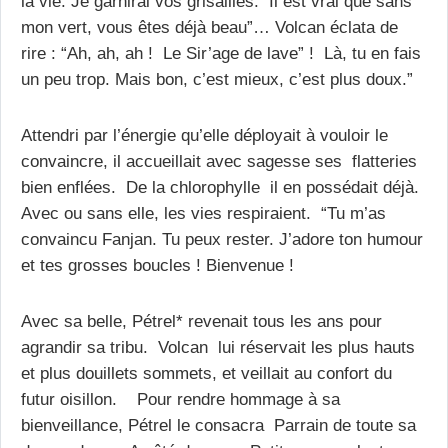
la vie. Je garnirai vos grisailles. Il est vrai que sans
mon vert, vous êtes déjà beau”… Volcan éclata de
rire : “Ah, ah, ah ! Le Sir’age de lave” ! Là, tu en fais
un peu trop. Mais bon, c’est mieux, c’est plus doux.”
Attendri par l’énergie qu’elle déployait à vouloir le
convaincre, il accueillait avec sagesse ses flatteries
bien enflées. De la chlorophylle il en possédait déjà.
Avec ou sans elle, les vies respiraient. “Tu m’as
convaincu Fanjan. Tu peux rester. J’adore ton humour
et tes grosses boucles ! Bienvenue !
Avec sa belle, Pétrel* revenait tous les ans pour
agrandir sa tribu. Volcan lui réservait les plus hauts
et plus douillets sommets, et veillait au confort du
futur oisillon. Pour rendre hommage à sa
bienveillance, Pétrel le consacra Parrain de toute sa