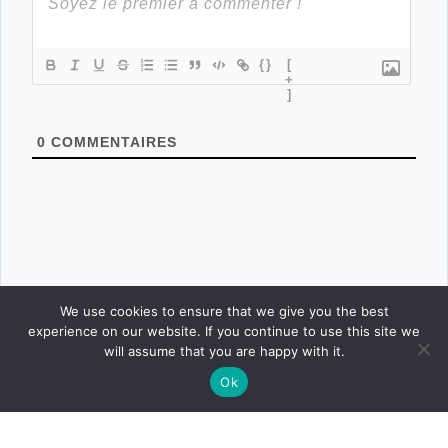
{}
[
+
]
0
COMMENTAIRES
We use cookies to ensure that we give you the best
experience on our website. If you continue to use this site we
will assume that you are happy with it.
Ok
CONNEXION
POSTER
ACCUEIL
CONCOURS
BOUTIQUE
PARAMÈTRES