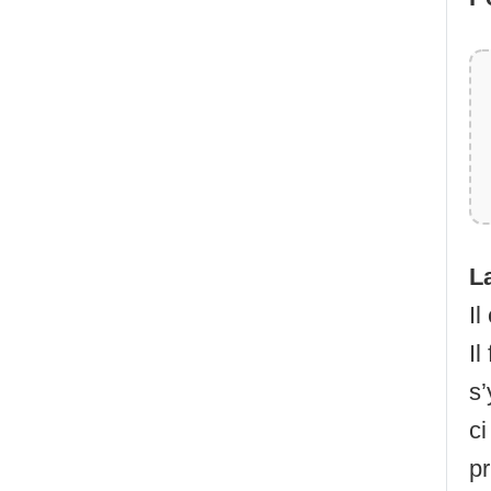
L
Il
Il
s’
ci
pr