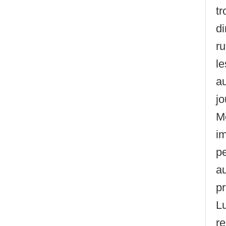
tr
d
ru
le
au
jo
Me
im
pe
au
pr
L
re