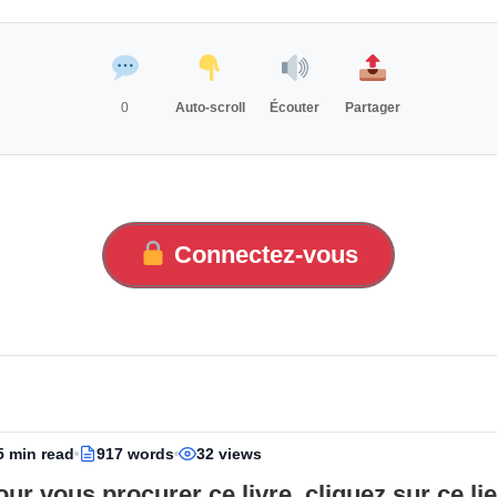
0
Auto-scroll
Écouter
Partager
Connectez-vous
5 min read
917 words
32 views
our vous procurer ce livre, cliquez sur ce li