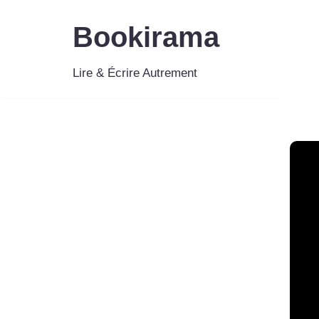
Bookirama
Aller
au
Lire & Écrire Autrement
contenu