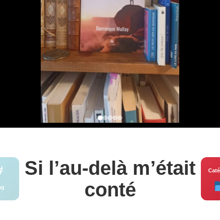
Si l’au-delà m’était
#
Caté
conté
ag