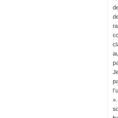
d
d
ra
co
cl
au
p
Je
p
l’
».
s