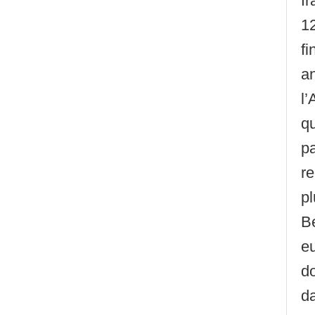
fr
1
fi
a
l
qu
pa
r
pl
B
eu
d
da