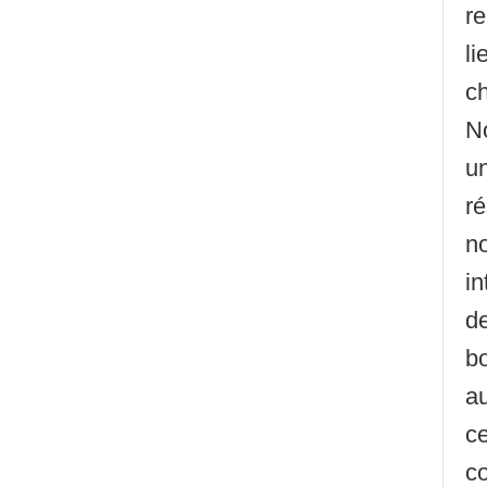
re
li
c
N
un
ré
no
in
de
b
au
ce
co