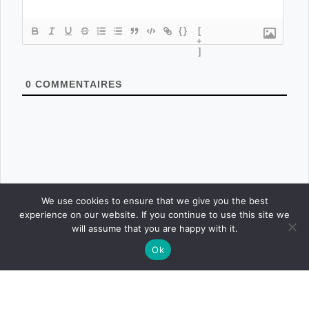
{}
[
+
]
0
COMMENTAIRES
We use cookies to ensure that we give you the best
experience on our website. If you continue to use this site we
will assume that you are happy with it.
Ok
CONNEXION
POSTER
ACCUEIL
CONCOURS
BOUTIQUE
PARAMÈTRES