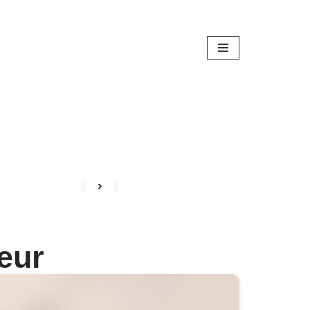
›
reur