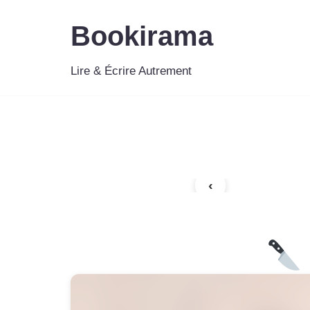
Bookirama
Aller
au
Lire & Écrire Autrement
contenu
‹