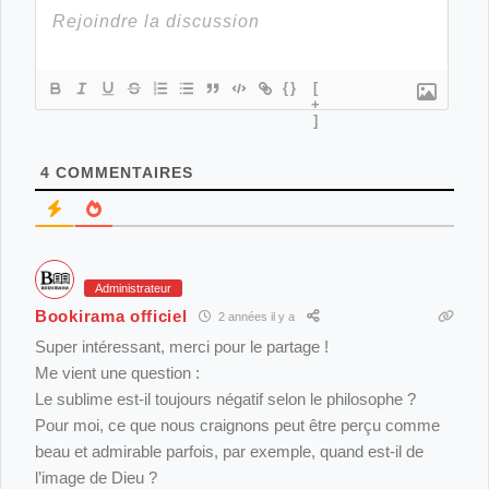
philosophie ?
Le féminisme en question : méritocratie ou justice pour
{}
[
+
toutes ?
]
Machiavel doit-il être considéré avec méfiance ou
4
COMMENTAIRES
comme une source d’inspiration ?
Mal comprendre pour mieux comprendre : une analyse
de la pensée de Schelling à Hegel.
Administrateur
Bookirama officiel
2 années il y a
Pourquoi la beauté nous touche-t-elle ?
Super intéressant, merci pour le partage !
Me vient une question :
Quelle est la relation entre la tragédie et la philosophie
Le sublime est-il toujours négatif selon le philosophe ?
?
Pour moi, ce que nous craignons peut être perçu comme
beau et admirable parfois, par exemple, quand est-il de
Vers une nouvelle compréhension du beau :
l’image de Dieu ?