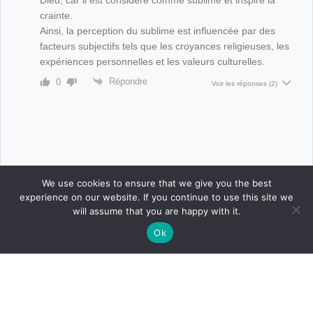
crainte.
Ainsi, la perception du sublime est influencée par des
facteurs subjectifs tels que les croyances religieuses, les
expériences personnelles et les valeurs culturelles.
Répondre
0
Voir les réponses
(2)
We use cookies to ensure that we give you the best
experience on our website. If you continue to use this site we
will assume that you are happy with it.
Ok
CONNEXION
POSTER
ACCUEIL
CONCOURS
BOUTIQUE
PARAMÈTRES