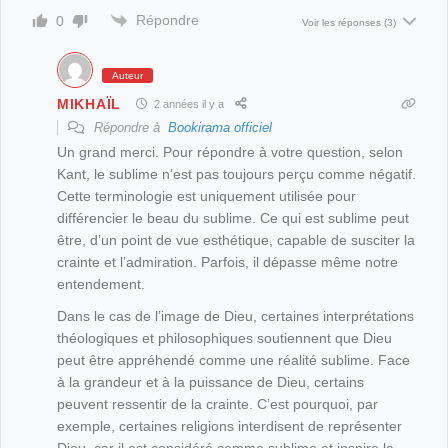
Déconstruire la théorie de Kant.
Répondre
0
Voir les réponses
(3)
Auteur
MIKHAÏL
2 années il y a
Répondre à
Bookirama officiel
Un grand merci. Pour répondre à votre question, selon
Kant, le sublime n’est pas toujours perçu comme négatif.
Cette terminologie est uniquement utilisée pour
différencier le beau du sublime. Ce qui est sublime peut
être, d’un point de vue esthétique, capable de susciter la
crainte et l’admiration. Parfois, il dépasse même notre
entendement.
Dans le cas de l’image de Dieu, certaines interprétations
théologiques et philosophiques soutiennent que Dieu
peut être appréhendé comme une réalité sublime. Face
à la grandeur et à la puissance de Dieu, certains
peuvent ressentir de la crainte. C’est pourquoi, par
exemple, certaines religions interdisent de représenter
Dieu, car il est considéré comme sublime et inspire la