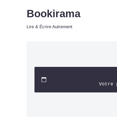
Bookirama
Aller
au
Lire & Écrire Autrement
contenu