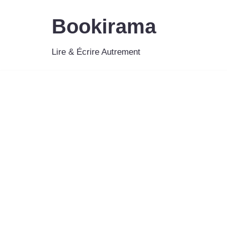
Bookirama
Aller
au
Lire & Écrire Autrement
contenu