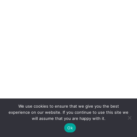
We use cookies to ensure that we give you the best
experience on our website. If you continue to use this site we
will assume that you are happy with it.
Ok
CONNEXION
POSTER
ACCUEIL
CONCOURS
BOUTIQUE
PARAMÈTRES