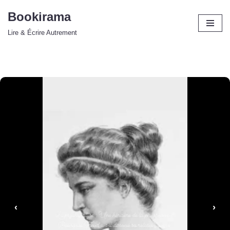
Bookirama
Aller
Lire & Écrire Autrement
au
contenu
‹
›