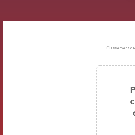
Classement des
P
c