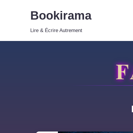
Bookirama
Aller
au
Lire & Écrire Autrement
contenu
F