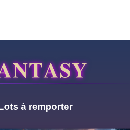
A
N
T
A
S
Y
Lots à remporter