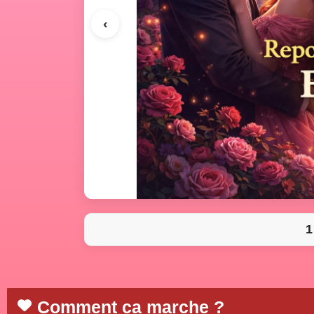
‹
1
Comment ca marche ?