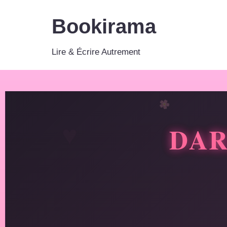
Bookirama
Aller
au
Lire & Écrire Autrement
contenu
D
A