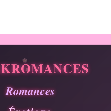
R
K
R
O
M
A
N
C
E
S
R
o
m
a
n
c
e
s