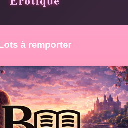
É
r
o
t
i
q
u
e
Lots à remporter