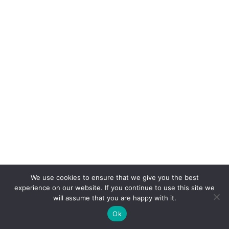
We use cookies to ensure that we give you the best
experience on our website. If you continue to use this site we
will assume that you are happy with it.
Ok
CONNEXION
POSTER
ACCUEIL
CONCOURS
BOUTIQUE
PARAMÈTRES