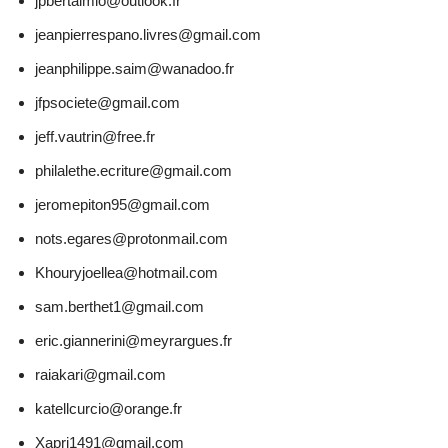
jpbertalmio@outlook.fr
jeanpierrespano.livres@gmail.com
jeanphilippe.saim@wanadoo.fr
jfpsociete@gmail.com
jeff.vautrin@free.fr
philalethe.ecriture@gmail.com
jeromepiton95@gmail.com
nots.egares@protonmail.com
Khouryjoellea@hotmail.com
sam.berthet1@gmail.com
eric.giannerini@meyrargues.fr
raiakari@gmail.com
katellcurcio@orange.fr
Xapri1491@gmail.com