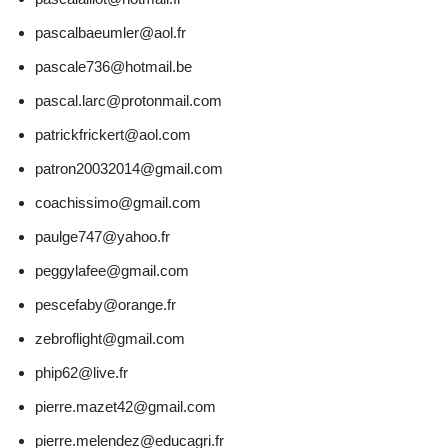
pascalbaeumler@aol.fr
pascale736@hotmail.be
pascal.larc@protonmail.com
patrickfrickert@aol.com
patron20032014@gmail.com
coachissimo@gmail.com
paulge747@yahoo.fr
peggylafee@gmail.com
pescefaby@orange.fr
zebroflight@gmail.com
phip62@live.fr
pierre.mazet42@gmail.com
pierre.melendez@educagri.fr