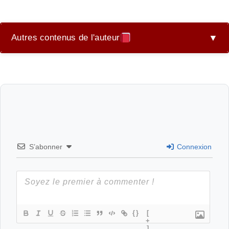
Autres contenus de l'auteur
▼
Aesthetic Recueil de Nouvelles – Florilège Mélionnien
: de Carmin et d’Airain
Poèsie – Frôlés par l’amour
Poésie – Muse
S’abonner
Connexion
Poésie – Orion et Séléné
Florilège Mélionnien : de Carmin et d’Airain
c’est…
{}
[
+
Aesthetic – Printinoxia
]