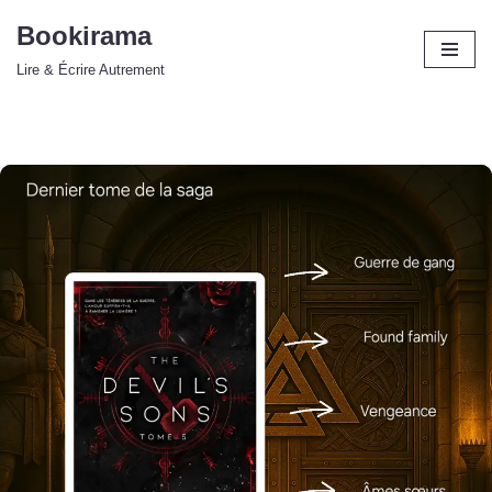
Bookirama
Aller
Lire & Écrire Autrement
au
contenu